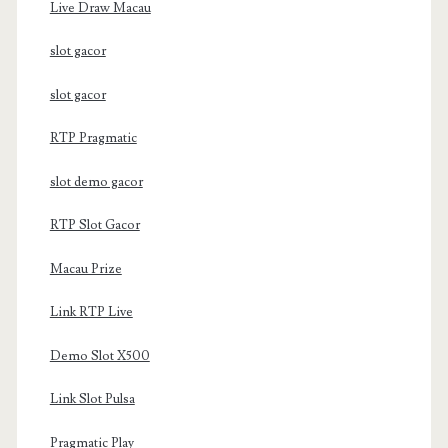
Live Draw Macau
slot gacor
slot gacor
RTP Pragmatic
slot demo gacor
RTP Slot Gacor
Macau Prize
Link RTP Live
Demo Slot X500
Link Slot Pulsa
Pragmatic Play