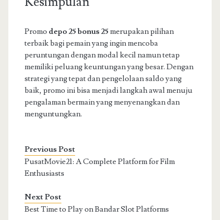
Kesimpulan
Promo
depo 25 bonus 25
merupakan pilihan
terbaik bagi pemain yang ingin mencoba
peruntungan dengan modal kecil namun tetap
memiliki peluang keuntungan yang besar. Dengan
strategi yang tepat dan pengelolaan saldo yang
baik, promo ini bisa menjadi langkah awal menuju
pengalaman bermain yang menyenangkan dan
menguntungkan.
Previous Post
PusatMovie21: A Complete Platform for Film
Enthusiasts
Next Post
Best Time to Play on Bandar Slot Platforms