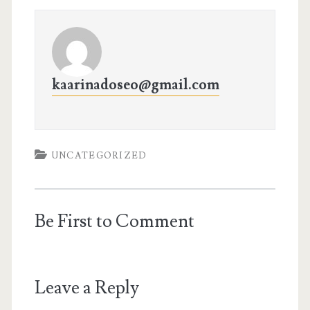
kaarinadoseo@gmail.com
UNCATEGORIZED
Be First to Comment
Leave a Reply