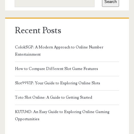
Search
Recent Posts
ColokSGP: A Modern Approach to Online Number
Entertainment
How to Compare Different Slot Game Features
Slot99VIP: Your Guide to Exploring Online Slots
Toto Slot Online: A Guide to Getting Started
KUTU4D: An Easy Guide to Exploring Online Gaming
Opportunities