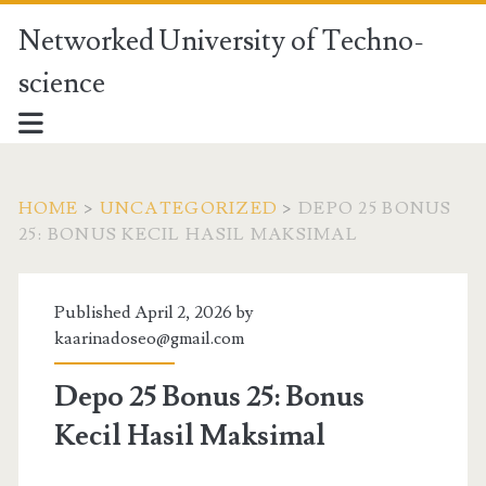
Networked University of Techno-
science
HOME
>
UNCATEGORIZED
>
DEPO 25 BONUS
25: BONUS KECIL HASIL MAKSIMAL
Published April 2, 2026 by
kaarinadoseo@gmail.com
Depo 25 Bonus 25: Bonus
Kecil Hasil Maksimal