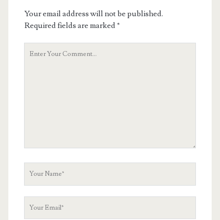
Your email address will not be published.
Required fields are marked
*
Your
Comment
Your
Name
Your
Email